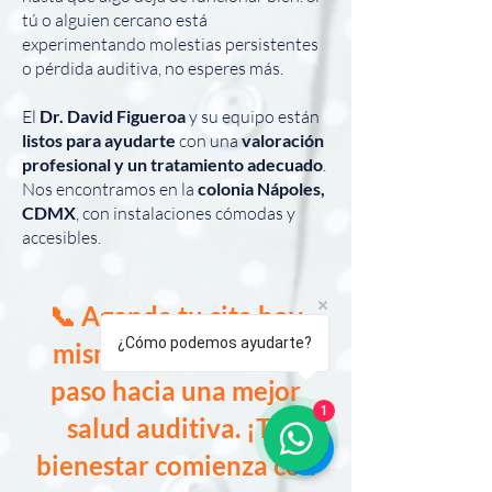
tú o alguien cercano está
experimentando molestias persistentes
o pérdida auditiva, no esperes más.
El
Dr. David Figueroa
y su equipo están
listos para ayudarte
con una
valoración
profesional y un tratamiento adecuado
.
Nos encontramos en la
colonia Nápoles,
CDMX
, con instalaciones cómodas y
accesibles.
📞 Agenda tu cita hoy
¿Cómo podemos ayudarte?
mismo y da el primer
paso hacia una mejor
1
salud auditiva. ¡Tu
bienestar comienza con