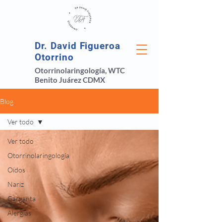
Dr. David Figueroa
Otorrino
Otorrinolaringología, WTC
Benito Juárez CDMX
Blog
Ver todo
Ver todo
Otorrinolaringología
Oídos
Nariz
Garganta
Alergias