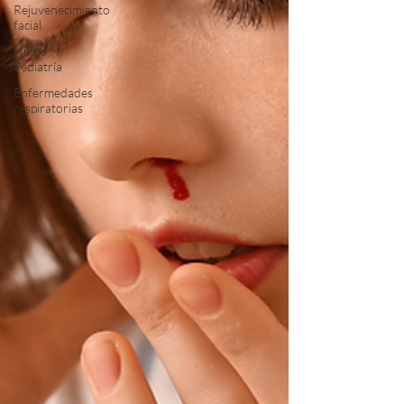
Rejuvenecimiento
facial
Niños /
Pediatría
Enfermedades
respiratorias