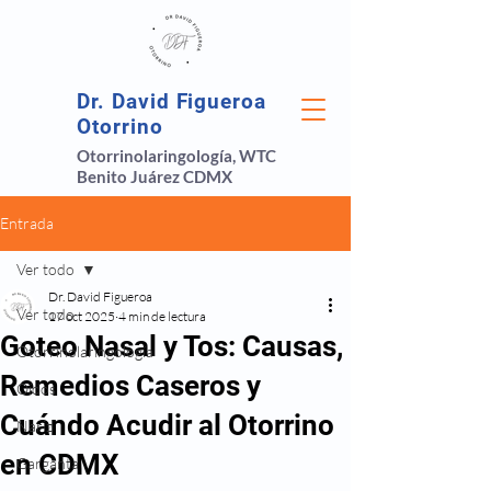
Dr. David Figueroa
Otorrino
Otorrinolaringología, WTC
Benito Juárez CDMX
Entrada
Ver todo
Dr. David Figueroa
Ver todo
17 oct 2025
4 min de lectura
Goteo Nasal y Tos: Causas,
Otorrinolaringología
Remedios Caseros y
Oídos
Cuándo Acudir al Otorrino
Nariz
en CDMX
Garganta