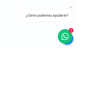
¿Cómo podemos ayudarte?
1
Dolor facial y dificultad para respirar con 
síntomas que requieren atención médica
La mucosidad es verdosa, 
amarillenta o tiene mal olor.
Presentas fiebre, dolor facial o 
dificultad para respirar.