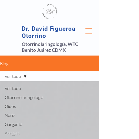
Dr. David Figueroa
Otorrino
Otorrinolaringología, WTC
Benito Juárez CDMX
Blog
Ver todo
Ver todo
Otorrinolaringología
Oídos
Nariz
Garganta
Alergias