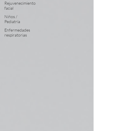
Rejuvenecimiento
facial
Niños /
Pediatría
Enfermedades
respiratorias