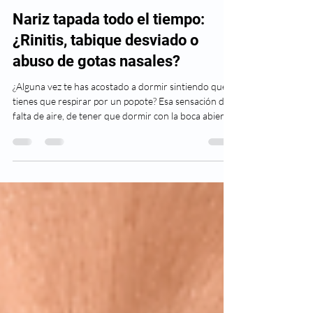
Dr. David Figueroa
16 dic 2025
4 min de lectura
Nariz tapada todo el tiempo:
¿Rinitis, tabique desviado o
abuso de gotas nasales?
¿Alguna vez te has acostado a dormir sintiendo que
tienes que respirar por un popote? Esa sensación de
falta de aire, de tener que dormir con la boca abierta
y despertar con la garganta seca, es agotadora. Si
sientes la nariz tapada todo el tiempo, no estás solo,
pero tampoco es algo "normal" a lo que debas
resignarte.