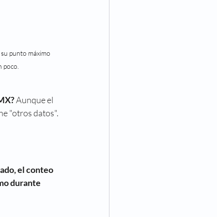
a su punto máximo 
n poco.
DMX?
 Aunque el 
ne "otros datos". 
ado, el conteo 
mo durante 