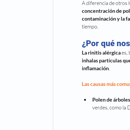
A diferencia de otros
concentración de po
contaminación y la fa
tiempo.
¿Por qué nos
La rinitis alérgica
 es,
inhalas partículas q
inflamación
. 
Las causas más comune
Polen de árboles
verdes, como la D