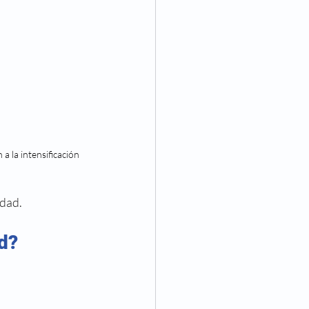
a la intensificación 
udad.
ad?