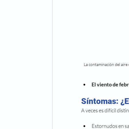
La contaminación del aire e
El viento de feb
Síntomas: ¿Es
A veces es difícil dist
Estornudos en sa