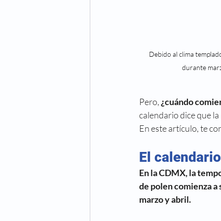
Debido al clima templad
durante marz
Pero, 
¿cuándo comien
calendario dice que la
En este artículo, te c
El calendario
En la CDMX, la tempor
de polen comienza a 
marzo y abril.