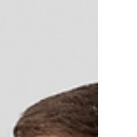
urgencia?
El sangrado de nariz en invierno (conocido
médicamente como epistaxis) es mucho más común
de lo que crees. Aunque ver sangre siempre asusta, la
gran mayoría de las veces tiene una explicación
sencilla relacionada con el clima y el ambiente.